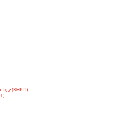
nology (BMRIT)
TT)