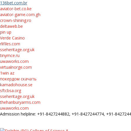
136bet.com.br
aviator-bet.co.ke
aviator-game.com.gh
crown-shining.ro
deltaweb.be
pin up
Verde Casino
rlifiles.com
sseheritage.org.uk
tinymce.ru
uwaworks.com
virtualnorge.com
1win az
покердом скачать
kamadohouse.se
sftcbsa.org
sseheritage.org.uk
thehanburyarms.com
uwaworks.com
Admission helpline: +91-8427244882, +91-8427244774, +91-84272
FEE STRUCTURE
E-Prospectus